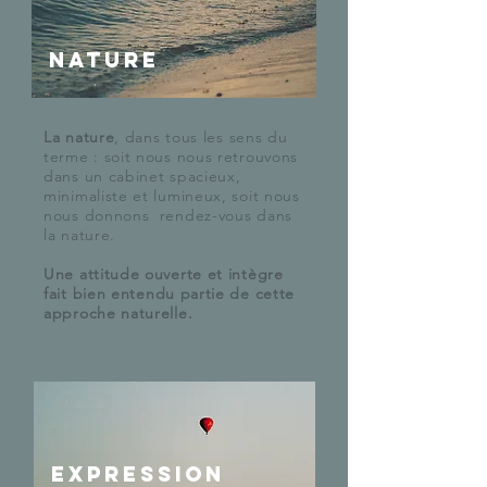
Nature
La nature
, dans tous les sens du
terme : soit nous nous retrouvons
dans un cabinet spacieux,
minimaliste et lumineux, soit nous
nous donnons rendez-vous dans
la nature.
Une attitude ouverte et intègre
fait bien entendu partie de cette
approche naturelle.
Expression