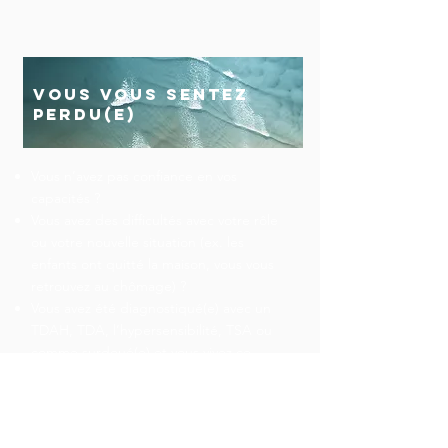
vous vous sentez
perdu(e)
Vous n’avez pas confiance en vos
capacités ?
Vous avez des difficultés avec votre rôle
ou votre nouvelle situation (ex. les
enfants ont quitté la maison, vous vous
retrouvez au chômage) ?
Vous avez été diagnostiqué(e) avec un
TDAH, TDA, l’hypersensibilité, TSA ou
comme surdoué(e) et vous vivez ce
diagnostic comme une « étiquette » ou
un frein ?
Vous n’avez pas encore trouvé la
méthode d’apprentissage qui fonctionne