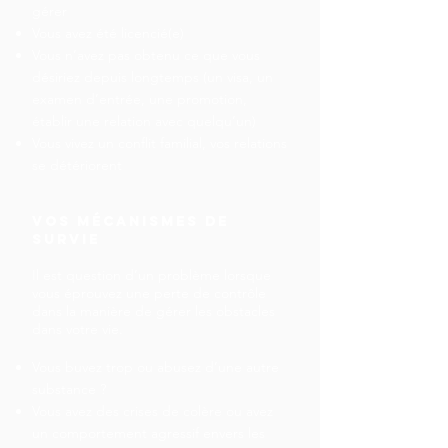
gérer
Vous avez été licencié(e)
Vous n’avez pas obtenu ce que vous
désiriez depuis longtemps (un visa, un
examen d’entrée, une promotion,
établir une relation avec quelqu’un)
Vous vivez un conflit familial, vos relations
se détériorent
vos mécanismes de
survie
Il est question d’un problème lorsque
vous éprouvez une perte de contrôle
dans la manière de gérer les obstacles
dans votre vie.
Vous buvez trop ou abusez d’une autre
substance ?
Vous avez des crises de colère ou avez
un comportement agressif envers les