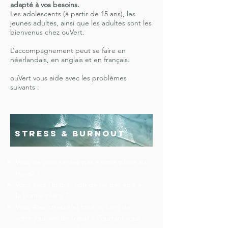
adapté à vos besoins.
Les adolescents (à partir de 15 ans), les
jeunes adultes, ainsi que les adultes sont les
bienvenus chez ouVert.
L’accompagnement peut se faire en
néerlandais, en anglais et en français.
ouVert vous aide avec les problèmes
suivants :
stress & burnout
Vous ne vous sentez pas à votre place au
travail ?
Vous avez l’impression de ne pas être à
la bonne place ?
Vous êtes stressé(e) tout au long de
votre journée de travail ? Pourtant vous