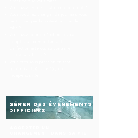
aimez ce que vous faites ?
Vous avez un burn-out ou un bore-out ?
Vous voudriez changer de job mais vous
ne trouvez pas la motivation pour le
faire ?
Vous avez peur de l’échec et vous
adoptez un comportement
perfectionniste ou, au contraire,
plutôt nonchalant?
Vous êtes sous pression en tant
qu’étudiant(e), salarié(e) ou
indépendant(e) ?
gérer des événements
difficiles
accepter un
changement dans sa vie