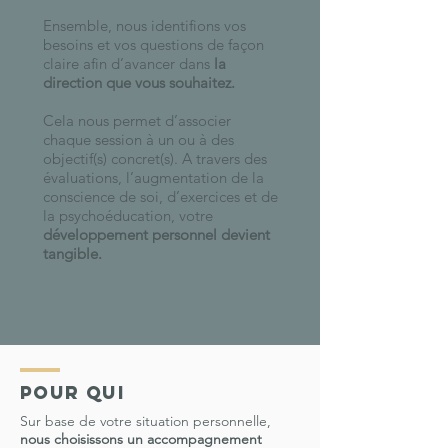
Ensemble, nous identifions vos
besoins et vos questions de façon
claire afin d’avancer dans
la
direction que vous souhaitez.
Cela nous permet d’associer
chaque session à un ou à des
objectif(s) concret(s). A travers des
évaluations, l’augmentation de la
conscience de soi, d’exercices et de
la psychoéducation, votre
développement personnel devient
tangible.
pour qui
Sur base de votre situation personnelle,
nous choisissons un accompagnement