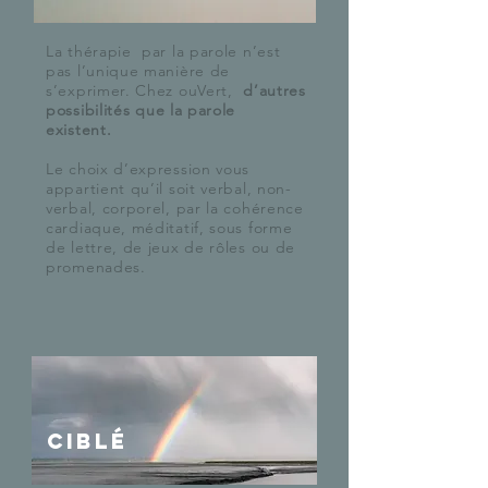
La thérapie par la parole n’est
pas l’unique manière de
s’exprimer. Chez ouVert,
d’autres
possibilités que la parole
existent.
Le choix d’expression vous
appartient qu’il soit verbal, non-
verbal, corporel, par la cohérence
cardiaque, méditatif, sous forme
de lettre, de jeux de rôles ou de
promenades.
ciblé