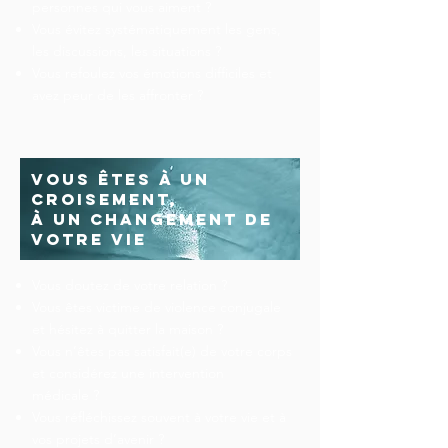
personnes qui vous aiment ?
Vous évitez systématiquement les gens,
les discussions, les situations ?
Vous refoulez vos émotions difficiles et
avez peur de les affronter ?
vous êtes à un
croisement,
à un changement de
votre vie
Vous doutez de votre relation ?
Vous êtes victime de violence conjugale
et hésitez à quitter la maison ?
Vous n’êtes pas satisfait(e) de votre corps
et considérez une intervention
médicale ?
Vous réfléchissez souvent à votre vie et à
vos projets d’avenir ?