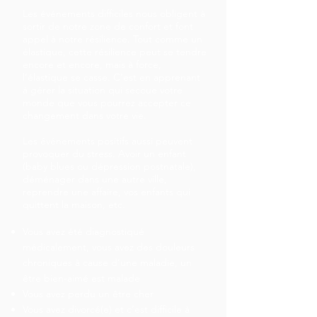
Les événements difficiles nous obligent à
sortir de notre zone de confort et font
appel à notre résilience. Tout comme un
élastique, cette résilience peut se tendre
encore et encore, mais à force,
l’élastique se casse. C’est en apprenant
à gérer la situation qui secoue votre
monde que vous pourrez accepter ce
changement dans votre vie.
Les événements positifs aussi peuvent
provoquer du stress. Avoir un enfant
(baby blues ou dépression postnatale),
déménager dans une autre ville,
reprendre une affaire, vos enfants qui
quittent la maison, etc.
Vous avez été diagnostiqué
médicalement, vous avez des douleurs
chroniques à cause d’une maladie, un
être bien-aimé est malade
Vous avez perdu un être cher
Vous avez divorcé(e) et c’est difficile à